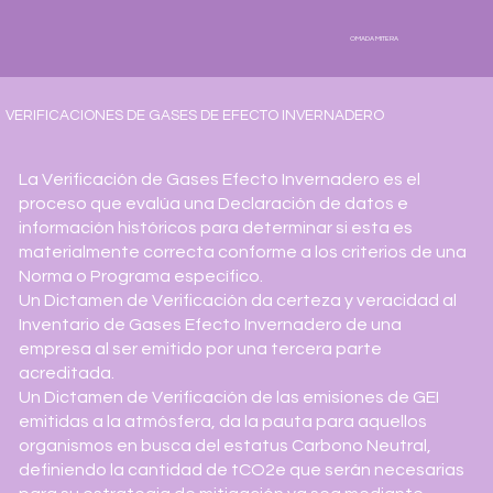
OMADA MITERA
VERIFICACIONES DE GASES DE EFECTO INVERNADERO
La Verificación de Gases Efecto Invernadero es el
proceso que evalúa una Declaración de datos e
información históricos para determinar si esta es
materialmente correcta conforme a los criterios de una
Norma o Programa específico.
Un Dictamen de Verificación da certeza y veracidad al
Inventario de Gases Efecto Invernadero de una
empresa al ser emitido por una tercera parte
acreditada.
Un Dictamen de Verificación de las emisiones de GEI
emitidas a la atmósfera, da la pauta para aquellos
organismos en busca del estatus Carbono Neutral,
definiendo la cantidad de tCO2e que serán necesarias